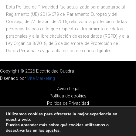
Esta Política de Privacidad fue actualizada para adaptarse al
Reglamento (UE) 2016/679 del Parlamento Europeo y del
Consejo, de 27 de abril de 2016, relativo a la protección de las
personas físicas en lo que respecta al tratamiento de datos
personales y a la libre circulación de estos datos (RGPD) y a la
Ley Orgánica 3/2018, de 5 de diciembre, de Protección de
Datos Personales y garantía de los derechos digitales.
Copyright © 2026 Electricidad Cuadra
Diseñado por
Vite Marketing
Aviso Legal
Política de cookies
Política de Privacidad
Accesibilidad
Utilizamos cookies para ofrecerte la mejor experiencia en
Mapa del sitio
nuestra web.
Puedes aprender más sobre qué cookies utilizamos o
desactivarlas en los
ajustes
.